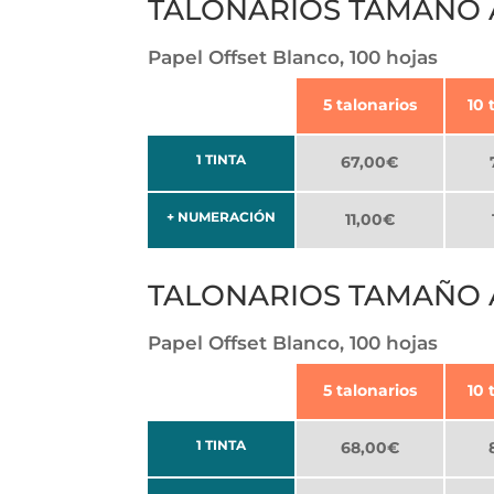
TALONARIOS TAMAÑO A-
Papel Offset Blanco, 100 hojas
5 talonarios
10 
1 TINTA
67,00€
+ NUMERACIÓN
11,00€
TALONARIOS TAMAÑO A-5
Papel Offset Blanco, 100 hojas
5 talonarios
10 
1 TINTA
68,00€