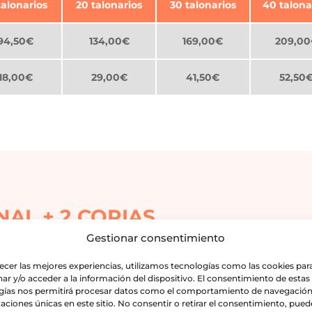
talonarios
20 talonarios
30 talonarios
40 talona
94,50€
134,00€
169,00€
209,0
18,00€
29,00€
41,50€
52,50
NAL + 2 COPIAS
Gestionar consentimiento
-6 PAPEL COPIATIVO
recer las mejores experiencias, utilizamos tecnologías como las cookies par
ar y/o acceder a la información del dispositivo. El consentimiento de estas
gías nos permitirá procesar datos como el comportamiento de navegación 
gos (150 hojas)
caciones únicas en este sitio. No consentir o retirar el consentimiento, pued