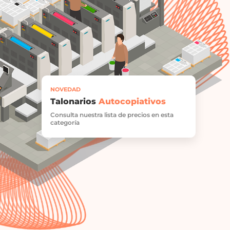
NOVEDAD
Talonarios
Autocopiativos
Consulta nuestra lista de precios en esta
categoría