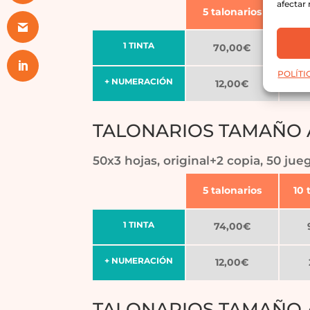
afectar 
5 talonarios
10 
1 TINTA
70,00€
POLÍTI
+ NUMERACIÓN
12,00€
TALONARIOS TAMAÑO A
50x3 hojas, original+2 copia, 50 jue
5 talonarios
10 
1 TINTA
74,00€
+ NUMERACIÓN
12,00€
TALONARIOS TAMAÑO A