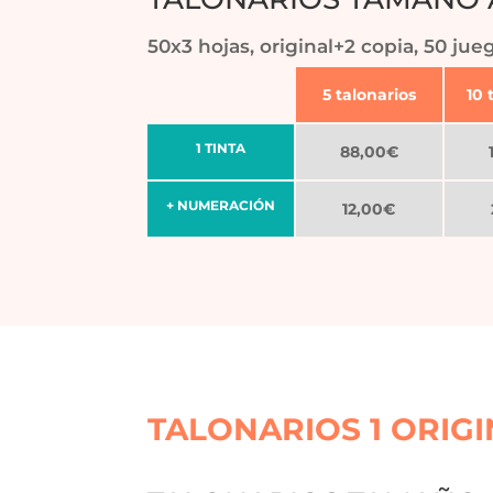
50x3 hojas, original+2 copia, 50 jue
5 talonarios
10 
1 TINTA
88,00€
+ NUMERACIÓN
12,00€
TALONARIOS 1 ORIG