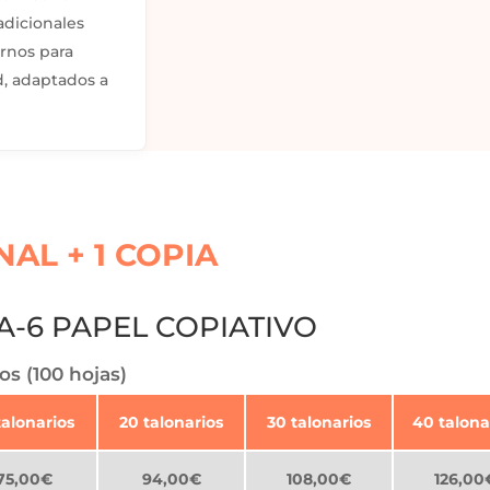
adicionales
rnos para
d, adaptados a
NAL + 1 COPIA
-6 PAPEL COPIATIVO
os (100 hojas)
talonarios
20 talonarios
30 talonarios
40 talona
75,00€
94,00€
108,00€
126,00