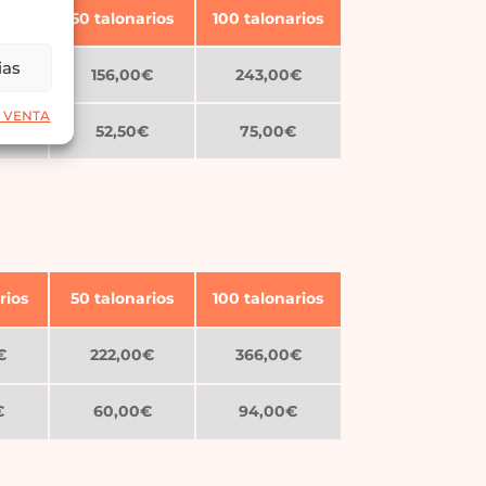
rios
50 talonarios
100 talonarios
ias
€
156,00€
243,00€
 VENTA
€
52,50€
75,00€
rios
50 talonarios
100 talonarios
€
222,00€
366,00€
€
60,00€
94,00€