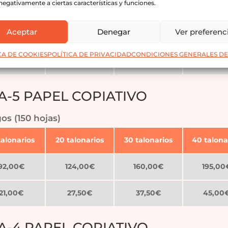
negativamente a ciertas características y funciones.
talonarios
20 talonarios
30 talonarios
40 talona
Aceptar
Denegar
Ver preferenc
79,50€
103,00€
126,00€
143,00
CA DE COOKIES
POLÍTICA DE PRIVACIDAD
CONDICIONES GENERALES DE
21,00€
27,50€
37,50€
45,00
-5 PAPEL COPIATIVO
gos (150 hojas)
talonarios
20 talonarios
30 talonarios
40 talona
92,00€
124,00€
160,00€
195,00
21,00€
27,50€
37,50€
45,00
-4 PAPEL COPIATIVO