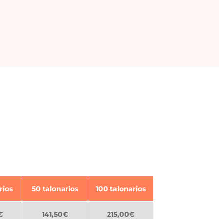
rios
50 talonarios
100 talonarios
€
141,50€
215,00€