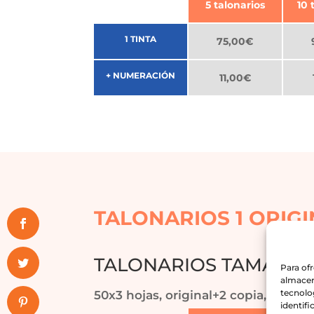
5 talonarios
10 
1 TINTA
75,00€
+ NUMERACIÓN
11,00€
TALONARIOS 1 ORIGI
TALONARIOS TAMAÑO A
Para of
almacen
tecnolo
50x3 hojas, original+2 copia, 50 jue
identifi