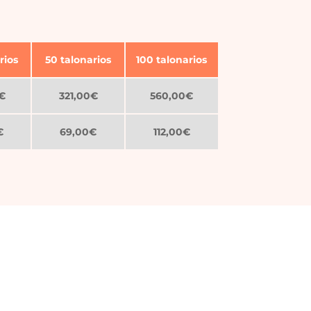
rios
50 talonarios
100 talonarios
€
321,00€
560,00€
€
69,00€
112,00€