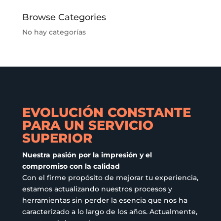
variantes.
se
Las
pueden
Browse Categories
opciones
elegir
No hay categorías
se
en
pueden
la
elegir
página
en
de
la
producto
página
de
EVOLUCIÓN CONSTANTE
producto
PARA UN SERVICIO
SUPERIOR
Nuestra pasión por la impresión y el
compromiso con la calidad
Con el firme propósito de mejorar tu experiencia,
estamos actualizando nuestros procesos y
herramientas sin perder la esencia que nos ha
caracterizado a lo largo de los años. Actualmente,