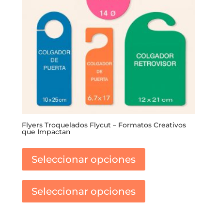
Flyers Troquelados Flycut – Formatos Creativos
que Impactan
Este
producto
Seleccionar opciones
tiene
Este
múltiples
producto
variantes.
Seleccionar opciones
tiene
Las
múltiples
opciones