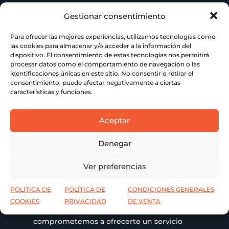
Gestionar consentimiento

Nuestra Motivación
Para ofrecer las mejores experiencias, utilizamos tecnologías como
las cookies para almacenar y/o acceder a la información del
Impulsados por la pasión que nos heredaron
dispositivo. El consentimiento de estas tecnologías nos permitirá
abuelos, padres y ahora hijos, cada proyecto
procesar datos como el comportamiento de navegación o las
es una oportunidad para superar
identificaciones únicas en este sitio. No consentir o retirar el
consentimiento, puede afectar negativamente a ciertas
expectativas. Nos motiva ver crecer a
características y funciones.
nuestros clientes y ser parte fundamental de
su éxito, ofreciendo servicios de impresión
que fusionan lo mejor de la tradición con la
Aceptar
modernidad digital.
Denegar
Ver preferencias

Nuestro Compromiso
POLÍTICA DE
POLÍTICA DE
CONDICIONES GENERALES
COOKIES
PRIVACIDAD
DE VENTA
En
Comercial Hospitalet
, nos
comprometemos a ofrecerte un servicio