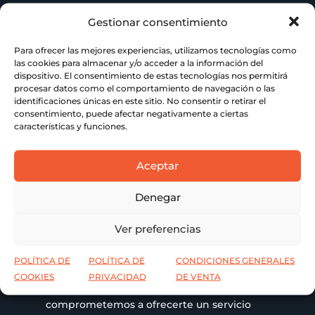
Gestionar consentimiento

Nuestra Motivación
Para ofrecer las mejores experiencias, utilizamos tecnologías como
las cookies para almacenar y/o acceder a la información del
Impulsados por la pasión que nos heredaron
dispositivo. El consentimiento de estas tecnologías nos permitirá
abuelos, padres y ahora hijos, cada proyecto
procesar datos como el comportamiento de navegación o las
es una oportunidad para superar
identificaciones únicas en este sitio. No consentir o retirar el
consentimiento, puede afectar negativamente a ciertas
expectativas. Nos motiva ver crecer a
características y funciones.
nuestros clientes y ser parte fundamental de
su éxito, ofreciendo servicios de impresión
que fusionan lo mejor de la tradición con la
Aceptar
modernidad digital.
Denegar
Ver preferencias

Nuestro Compromiso
POLÍTICA DE
POLÍTICA DE
CONDICIONES GENERALES
COOKIES
PRIVACIDAD
DE VENTA
En
Comercial Hospitalet
, nos
comprometemos a ofrecerte un servicio