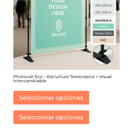
Photocall Eco – Estructura Telescópica + Visual
Intercambiable
Este
producto
Seleccionar opciones
tiene
Este
múltiples
producto
variantes.
Seleccionar opciones
tiene
Las
múltiples
opciones