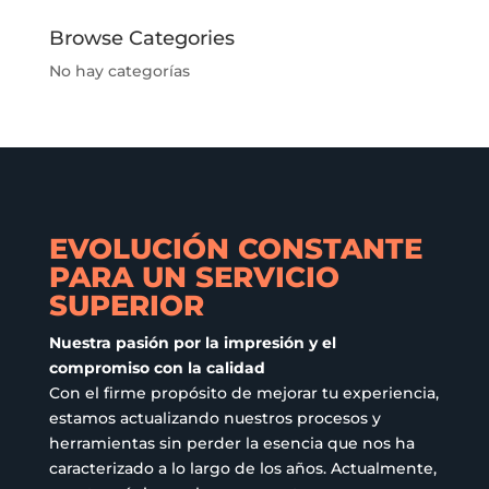
variantes.
se
Las
pueden
Browse Categories
opciones
elegir
No hay categorías
se
en
pueden
la
elegir
página
en
de
la
producto
página
de
EVOLUCIÓN CONSTANTE
producto
PARA UN SERVICIO
SUPERIOR
Nuestra pasión por la impresión y el
compromiso con la calidad
Con el firme propósito de mejorar tu experiencia,
estamos actualizando nuestros procesos y
herramientas sin perder la esencia que nos ha
caracterizado a lo largo de los años. Actualmente,