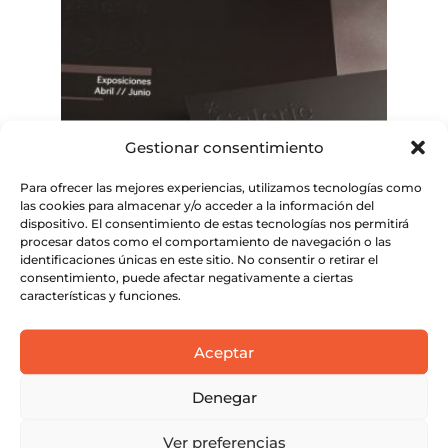
Gestionar consentimiento
Para ofrecer las mejores experiencias, utilizamos tecnologías como
las cookies para almacenar y/o acceder a la información del
dispositivo. El consentimiento de estas tecnologías nos permitirá
procesar datos como el comportamiento de navegación o las
identificaciones únicas en este sitio. No consentir o retirar el
consentimiento, puede afectar negativamente a ciertas
características y funciones.
Flyer gofrado
Este
SELECCIONAR OPCIONES
Aceptar
producto
Este
tiene
Denegar
SELECCIONAR OPCIONES
producto
múltiples
tiene
variantes.
Ver preferencias