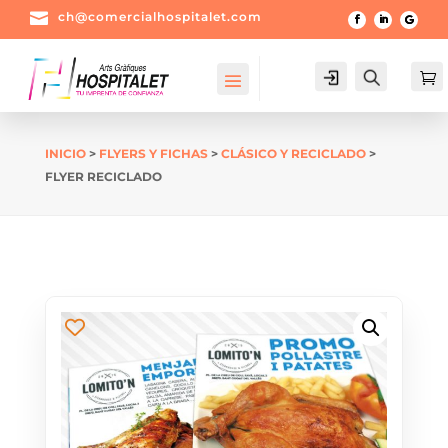

ch@comercialhospitalet.com
Login
Buscar

INICIO
>
FLYERS Y FICHAS
>
CLÁSICO Y RECICLADO
>
FLYER RECICLADO