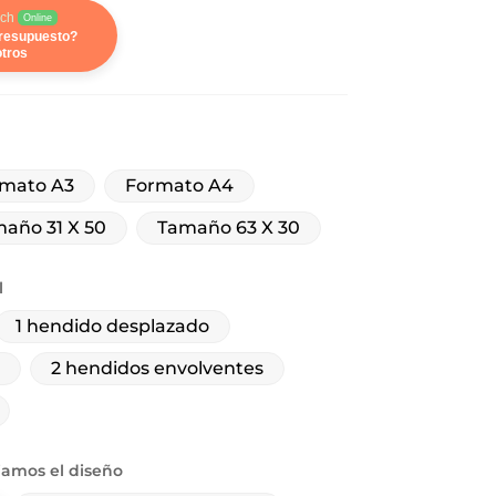
ch
Online
presupuesto?
tros
mato A3
Formato A4
año 31 X 50
Tamaño 63 X 30
l
1 hendido desplazado
2 hendidos envolventes
iamos el diseño