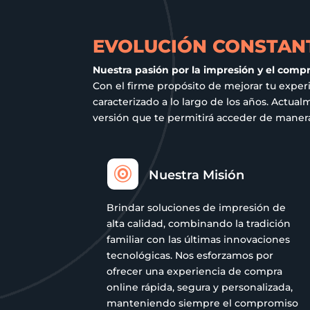
el
elegir
elegir
en
en
en
la
EVOLUCIÓN CONSTANT
la
la
pá
página
página
Nuestra pasión por la impresión y el comp
de
de
de
Con el firme propósito de mejorar tu exper
pr
caracterizado a lo largo de los años. Act
producto
producto
versión que te permitirá acceder de manera 

Nuestra Misión
Brindar soluciones de impresión de
alta calidad, combinando la tradición
familiar con las últimas innovaciones
tecnológicas. Nos esforzamos por
ofrecer una experiencia de compra
online rápida, segura y personalizada,
manteniendo siempre el compromiso