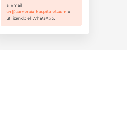
al email
ch@comercialhospitalet.com
o
utilizando el WhatsApp.