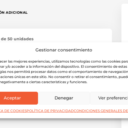
ÓN ADICIONAL
 de 50 unidades
Gestionar consentimiento
unicación de cualquier negocio hostelero,
ádele valor a tu carta.
recer las mejores experiencias, utilizamos tecnologías como las cookies par
ar y/o acceder a la información del dispositivo. El consentimiento de estas
gías nos permitirá procesar datos como el comportamiento de navegación 
caciones únicas en este sitio. No consentir o retirar el consentimiento, pued
negativamente a ciertas características y funciones.
Aceptar
Denegar
Ver preferenc
CA DE COOKIES
POLÍTICA DE PRIVACIDAD
CONDICIONES GENERALES DE