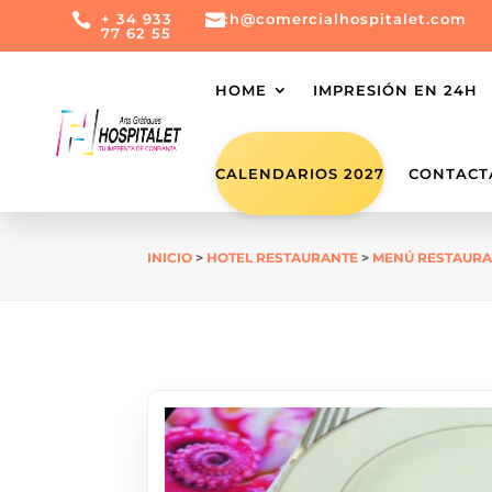

+ 34 933

ch@comercialhospitalet.com
77 62 55
HOME
IMPRESIÓN EN 24H
CALENDARIOS 2027
CONTACT
INICIO
>
HOTEL RESTAURANTE
>
MENÚ RESTAUR