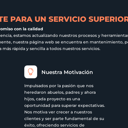
egir
elegir
en
la
E PARA UN SERVICIO SUPERIO
gina
página
romiso con la calidad
de
iencia, estamos actualizando nuestros procesos y herramientas
oducto
producto
ualmente, nuestra página web se encuentra en mantenimiento,
más rápida y sencilla a todos nuestros servicios.

Nuestra Motivación
Impulsados por la pasión que nos
heredaron abuelos, padres y ahora
hijos, cada proyecto es una
oportunidad para superar expectativas.
Nos motiva ver crecer a nuestros
clientes y ser parte fundamental de su
éxito, ofreciendo servicios de