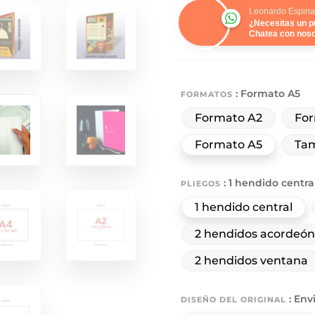
Leonardo Espina
¿Necesitas un 
Chatea con noso
: Formato A5
FORMATOS
Formato A2
For
Formato A5
Tam
: 1 hendido centra
PLIEGOS
1 hendido central
2 hendidos acordeón
2 hendidos ventana
: Env
DISEÑO DEL ORIGINAL