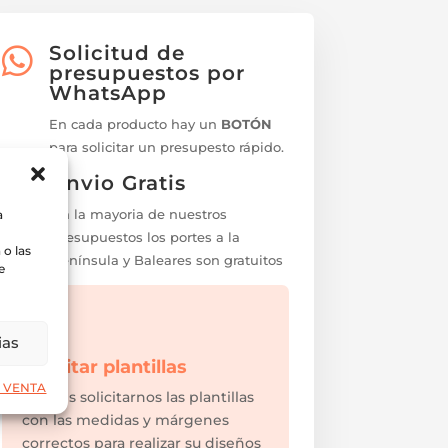
Solicitud de

presupuestos por
WhatsApp
En cada producto hay un
BOTÓN
para solicitar un presupesto rápido.
Envio Gratis
En la mayoria de nuestros
a
presupuestos los portes a la
o las
Península y Baleares son gratuitos
e

ias
Solicitar plantillas
 VENTA
Puedes solicitarnos las plantillas
con las medidas y márgenes
correctos para realizar su diseños