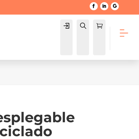
Login
Buscar

Carrito
splegable
ciclado