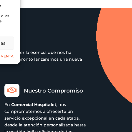
a
o las
e
R
ias
 sin perder la esencia que nos ha
 VENTA
 pero muy pronto lanzaremos una nueva

Nuestro Compromiso
En
Comercial Hospitalet
, nos
comprometemos a ofrecerte un
servicio excepcional en cada etapa,
desde la atención personalizada hasta
la gestión ágil y eficiente de tus