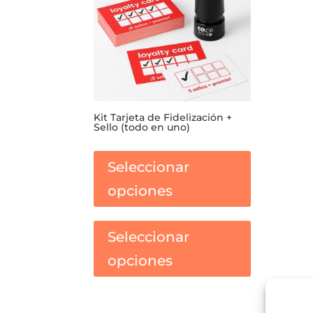
Kit Tarjeta de Fidelización +
Sello (todo en uno)
Seleccionar
opciones
Este
Este
producto
producto
Seleccionar
tiene
tiene
opciones
múltiples
múltiples
variantes.
variantes.
Las
Las
opciones
opciones