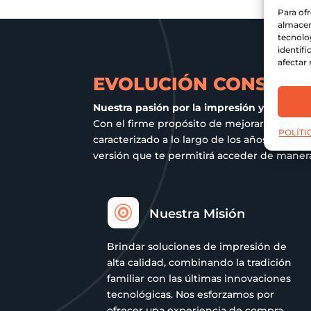
Para of
se
se
almacen
pueden
pueden
tecnolo
elegir
elegir
identifi
en
en
afectar 
la
la
EVOLUCIÓN CONSTANT
página
página
Nuestra pasión por la impresión y el comp
de
de
Con el firme propósito de mejorar tu exper
producto
producto
POLÍTI
caracterizado a lo largo de los años. Act
versión que te permitirá acceder de manera 

Nuestra Misión
Brindar soluciones de impresión de
alta calidad, combinando la tradición
familiar con las últimas innovaciones
tecnológicas. Nos esforzamos por
ofrecer una experiencia de compra