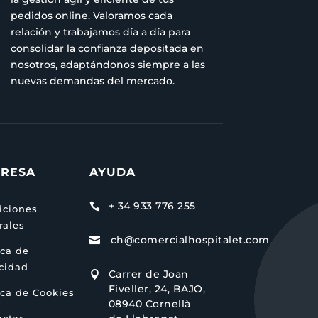
pedidos online. Valoramos cada
relación y trabajamos día a día para
consolidar la confianza depositada en
nosotros, adaptándonos siempre a las
nuevas demandas del mercado.
RESA
AYUDA
+ 34 933 776 255

iciones
rales
ch@comercialhospitalet.com

ica de
acidad
Carrer de Joan

Fiveller, 24, BAJO,
ica de Cookies
08940 Cornellà
actar