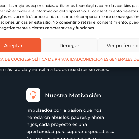
recer las mejores experiencias, utilizamos tecnologías como las cookies par
ar y/o acceder a la información del dispositivo. El consentimiento de estas
gías nos permitirá procesar datos como el comportamiento de navegación 
caciones únicas en este sitio. No consentir o retirar el consentimiento, pued
negativamente a ciertas características y funciones.
E PARA UN SERVICIO SUPERIO
Aceptar
Denegar
Ver preferenc
romiso con la calidad
iencia, estamos actualizando nuestros procesos y herramientas
CA DE COOKIES
POLÍTICA DE PRIVACIDAD
CONDICIONES GENERALES DE
ualmente, nuestra página web se encuentra en mantenimiento,
más rápida y sencilla a todos nuestros servicios.

Nuestra Motivación
Impulsados por la pasión que nos
heredaron abuelos, padres y ahora
hijos, cada proyecto es una
oportunidad para superar expectativas.
Nos motiva ver crecer a nuestros