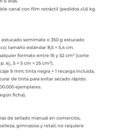
 6 días.
le canal con film retráctil (pedidos ≤1,6 kg
 estucado semimate o 350 g estucado
nco; tamaño estándar 8,5 × 5,4 cm.
alquier formato entre 16 y 52 cm² (corte
. ej., 5 × 5 cm = 25 cm²).
je 9 mm; tinta negra + 1 recarga incluida.
rar de tinta para evitar secado rápido.
00.000 ejemplares.
egún ficha).
s de sellado manual en comercios,
belleza, gimnasios y retail; no requiere