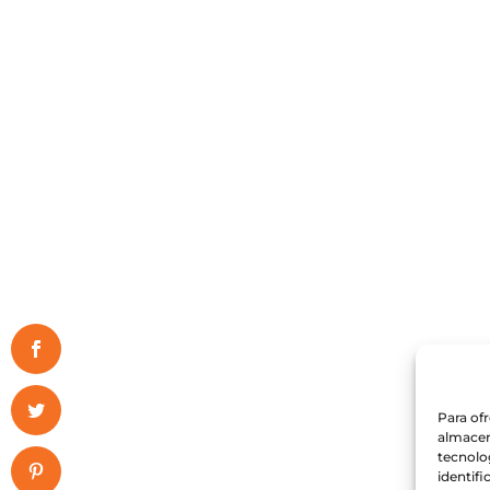
Para of
almacen
tecnolo
identifi