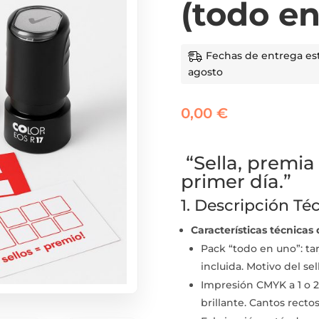
(todo e
Fechas de entrega esti
agosto
0,00
€
“Sella, premia 
primer día.”
1. Descripción Té
Características técnicas
Pack “todo en uno”: tar
incluida. Motivo del sel
Impresión CMYK a 1 o 2 
brillante. Cantos recto