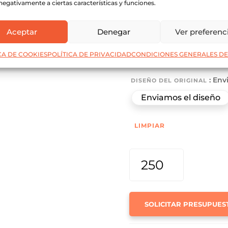
negativamente a ciertas características y funciones.
: Plastificado
PLASTIFICADO
Aceptar
Denegar
Ver preferenc
Plastificado brillo 1 c
Sin Plastificado
CA DE COOKIES
POLÍTICA DE PRIVACIDAD
CONDICIONES GENERALES DE
: Env
DISEÑO DEL ORIGINAL
Enviamos el diseño
LIMPIAR
KIT
TARJETA
DE
FIDELIZACIÓN
+
SOLICITAR PRESUPUES
SELLO
(TODO