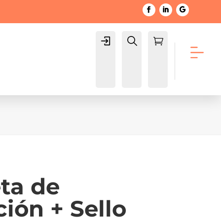
Login
Buscar

Carrito
eta de
ción + Sello