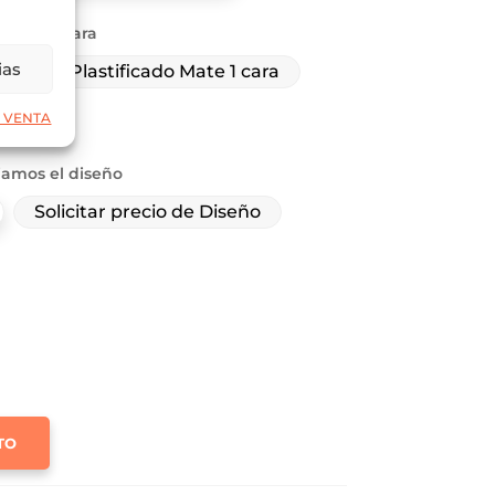
 brillo 1 cara
ias
ara
Plastificado Mate 1 cara
 VENTA
iamos el diseño
Solicitar precio de Diseño
TO