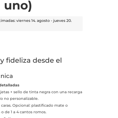
n uno)
madas: viernes 14. agosto - jueves 20.
y fideliza desde el
cnica
 detalladas
jetas + sello de tinta negra con una recarga
lo no personalizable.
caras. Opcional: plastificado mate o
s o de 1 a 4 cantos romos.