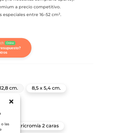
emium a precio competitivo.
s especiales entre 16–52 cm².
ch
Online
presupuesto?
tros
 12,8 cm.
8,5 x 5,4 cm.
cm.
a
2 caras
o las
Cuatricromía 2 caras
e