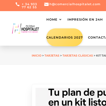

+ 34 933

ch@comercialhospitalet.com
77 62 55
HOME
IMPRESIÓN EN 24H
CALENDARIOS 2027
CONTACT
INICIO
>
TARJETAS
>
TARJETAS CLÁSICAS
> KIT T