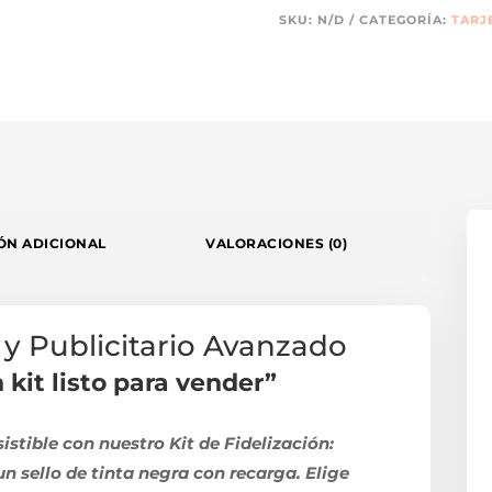
EN
SKU:
N/D
CATEGORÍA:
TARJ
UNO)
CANTIDAD
ÓN ADICIONAL
VALORACIONES (0)
y Publicitario Avanzado
 kit listo para vender”
stible con nuestro Kit de Fidelización:
un sello de tinta negra con recarga. Elige