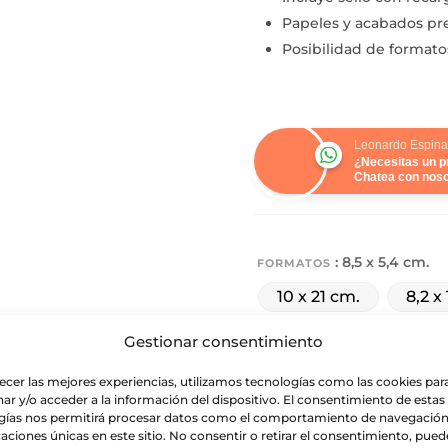
Papeles y acabados pr
Posibilidad de formato
Leonardo Espina
¿Necesitas un 
Chatea con noso
: 8,5 x 5,4 cm.
FORMATOS
10 x 21 cm.
8,2 x
Formato A6 / 10 x 15 
Gestionar consentimiento
recer las mejores experiencias, utilizamos tecnologías como las cookies par
: Cuatricromía 
IMPRESIÓN
ar y/o acceder a la información del dispositivo. El consentimiento de estas
gías nos permitirá procesar datos como el comportamiento de navegación 
Cuatricromía 1 cara
caciones únicas en este sitio. No consentir o retirar el consentimiento, pued