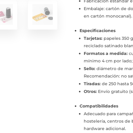
Fabricación estándar en
Embalaje: cartón de dob
en cartón monocanal).
Especificaciones
Tarjetas:
papeles 350 g
reciclado satinado bla
Formatos a medida:
cu
mínimo 4 cm por lado; p
Sello:
diámetro de marca
Recomendación: no satu
Tiradas:
de 250 hasta 5
Otros:
Envío gratuito (s
Compatibilidades
Adecuado para campaña
hostelería, centros de 
hardware adicional.