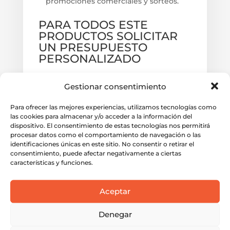
promociones comerciales y sorteos.
PARA TODOS ESTE
PRODUCTOS SOLICITAR
UN PRESUPUESTO
PERSONALIZADO
Expresa tu creatividad a través de
Gestionar consentimiento
nuestros soportes especiales: papel
metalizado dorado o plateado, acabado
Para ofrecer las mejores experiencias, utilizamos tecnologías como
de alta gama, papel offset color para
las cookies para almacenar y/o acceder a la información del
dispositivo. El consentimiento de estas tecnologías nos permitirá
añadir más visibilidad y color, papeles de
procesar datos como el comportamiento de navegación o las
creación y texturados, papel con textura
identificaciones únicas en este sitio. No consentir o retirar el
madera para dar un toque original y
consentimiento, puede afectar negativamente a ciertas
características y funciones.
auténtico o triplex para aportarle más
densidad al papel. Si buscas formas
Aceptar
específicas, aprovecha nuestras plantillas
gratuitas para cada forma de troquelado
Denegar
con el flyer troquelado Flycut.