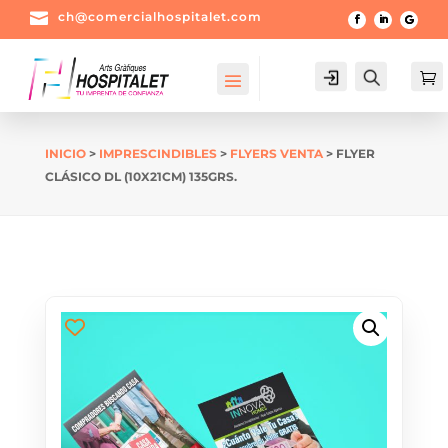

ch@comercialhospitalet.com
Login
Buscar

INICIO
>
IMPRESCINDIBLES
>
FLYERS VENTA
> FLYER
CLÁSICO DL (10X21CM) 135GRS.