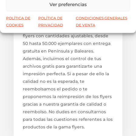
Por qué imprimir flyers en
Ver preferencias
COMERCIAL HOSPITALET
POLÍTICA DE
POLÍTICA DE
CONDICIONES GENERALES
En COMERCIAL HOSPITALET tienes la
COOKIES
PRIVACIDAD
DE VENTA
posibilidad de imprimir sus pedidos de
flyers con cantidades ajustables, desde
50 hasta 50.000 ejemplares con entrega
gratuita en Península y Baleares.
Además, incluimos el control de tus
archivos gratis para garantizarte una
impresión perfecta. Si a pesar de ello la
calidad no es la esperada, te
reembolsamos el pedido o te
proponemos la reimpresión de los flyers
gracias a nuestra garantía de calidad o
reembolso. No dudes en consultarnos
para todas las cuestiones referentes a los
productos de la gama flyers.