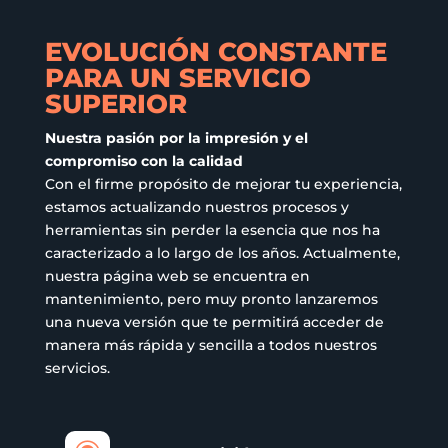
en
en
página
página
la
la
EVOLUCIÓN CONSTANTE
de
de
página
página
PARA UN SERVICIO
producto
producto
de
de
SUPERIOR
producto
product
Nuestra pasión por la impresión y el
compromiso con la calidad
Con el firme propósito de mejorar tu experiencia,
estamos actualizando nuestros procesos y
herramientas sin perder la esencia que nos ha
caracterizado a lo largo de los años. Actualmente,
nuestra página web se encuentra en
mantenimiento, pero muy pronto lanzaremos
una nueva versión que te permitirá acceder de
manera más rápida y sencilla a todos nuestros
servicios.