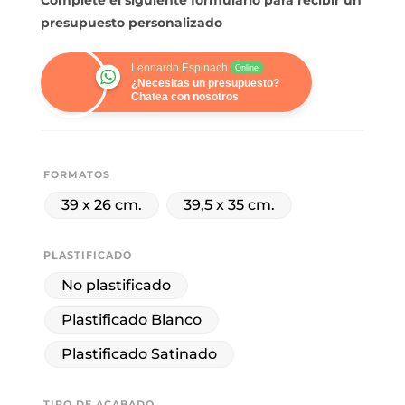
Complete el siguiente formulario para recibir un
presupuesto personalizado
Leonardo Espinach
Online
¿Necesitas un presupuesto?
Chatea con nosotros
FORMATOS
39 x 26 cm.
39,5 x 35 cm.
PLASTIFICADO
No plastificado
Plastificado Blanco
Plastificado Satinado
TIPO DE ACABADO