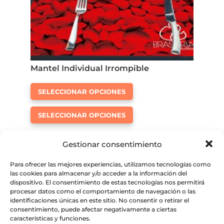
Mantel Individual Irrompible
Este
SELECCIONAR OPCIONES
producto
Este
tiene
SELECCIONAR OPCIONES
producto
múltiples
tiene
variantes.
Gestionar consentimiento
múltiples
Las
variantes.
opciones
Para ofrecer las mejores experiencias, utilizamos tecnologías como
Las
se
las cookies para almacenar y/o acceder a la información del
dispositivo. El consentimiento de estas tecnologías nos permitirá
opciones
pueden
procesar datos como el comportamiento de navegación o las
se
elegir
identificaciones únicas en este sitio. No consentir o retirar el
consentimiento, puede afectar negativamente a ciertas
pueden
en
características y funciones.
elegir