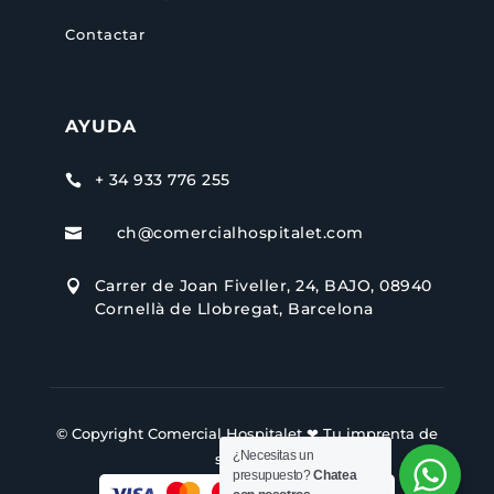
Contactar
AYUDA
+ 34 933 776 255

ch@comercialhospitalet.com

Carrer de Joan Fiveller, 24, BAJO, 08940

Cornellà de Llobregat, Barcelona
© Copyright Comercial Hospitalet ❤ Tu imprenta de
¿Necesitas un
siempre.
presupuesto?
Chatea