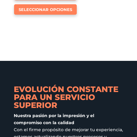
Este
tiene
SELECCIONAR OPCIONES
producto
múltiples
tiene
variantes.
múltiples
Las
variantes.
opciones
Las
se
opciones
pueden
se
elegir
pueden
en
elegir
la
en
página
EVOLUCIÓN CONSTANTE
la
de
PARA UN SERVICIO
página
producto
SUPERIOR
de
producto
Nuestra pasión por la impresión y el
compromiso con la calidad
Con el firme propósito de mejorar tu experiencia,
estamos actualizando nuestros procesos y