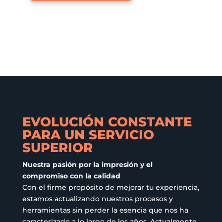
tiene
variantes.
múltiples
Las
variantes.
opciones
Las
se
opciones
pueden
se
elegir
pueden
en
elegir
la
en
página
EVOLUCIÓN CONSTANTE
la
de
PARA UN SERVICIO
página
producto
SUPERIOR
de
producto
Nuestra pasión por la impresión y el
compromiso con la calidad
Con el firme propósito de mejorar tu experiencia,
estamos actualizando nuestros procesos y
herramientas sin perder la esencia que nos ha
caracterizado a lo largo de los años. Actualmente,