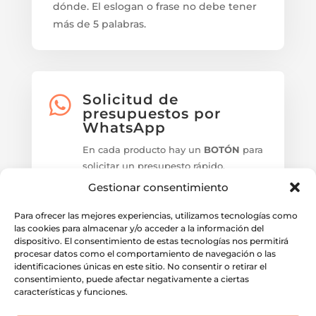
dónde. El eslogan o frase no debe tener
más de 5 palabras.
Solicitud de

presupuestos por
WhatsApp
En cada producto hay un
BOTÓN
para
solicitar un presupesto rápido.
Gestionar consentimiento
Envio Gratis
Para ofrecer las mejores experiencias, utilizamos tecnologías como
En la mayoria de nuestros
las cookies para almacenar y/o acceder a la información del
presupuestos los portes a la
dispositivo. El consentimiento de estas tecnologías nos permitirá
procesar datos como el comportamiento de navegación o las
Península y Baleares son gratuitos
identificaciones únicas en este sitio. No consentir o retirar el
consentimiento, puede afectar negativamente a ciertas
características y funciones.
