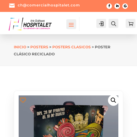

ch@comercialhospitalet.com
Login
Buscar

INICIO
>
POSTERS
>
POSTERS CLASICOS
> POSTER
CLÁSICO RECICLADO