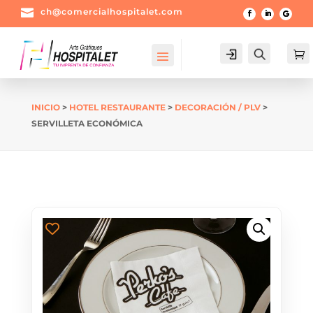

ch@comercialhospitalet.com
Login
Buscar

INICIO
>
HOTEL RESTAURANTE
>
DECORACIÓN / PLV
>
SERVILLETA ECONÓMICA