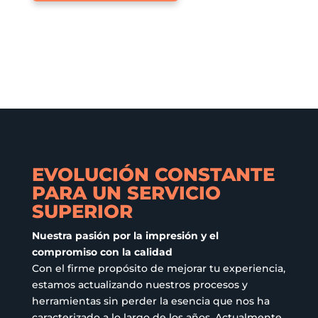
tiene
variantes.
múltiples
Las
variantes.
opciones
Las
se
opciones
pueden
se
elegir
pueden
en
elegir
la
en
página
EVOLUCIÓN CONSTANTE
la
de
PARA UN SERVICIO
página
producto
SUPERIOR
de
producto
Nuestra pasión por la impresión y el
compromiso con la calidad
Con el firme propósito de mejorar tu experiencia,
estamos actualizando nuestros procesos y
herramientas sin perder la esencia que nos ha
caracterizado a lo largo de los años. Actualmente,