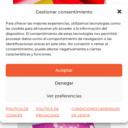
la
de
Gestionar consentimiento
página
producto
de
Para ofrecer las mejores experiencias, utilizamos tecnologías como
producto
las cookies para almacenar y/o acceder a la información del
dispositivo. El consentimiento de estas tecnologías nos permitirá
procesar datos como el comportamiento de navegación o las
identificaciones únicas en este sitio. No consentir o retirar el
consentimiento, puede afectar negativamente a ciertas
Servilleteros forma tarjeta de visita
características y funciones.
Este
SELECCIONAR OPCIONES
producto
Aceptar
Este
tiene
SELECCIONAR OPCIONES
producto
Denegar
múltiples
tiene
variantes.
Ver preferencias
múltiples
Las
variantes.
opciones
POLÍTICA DE
POLÍTICA DE
CONDICIONES GENERALES
Las
se
COOKIES
PRIVACIDAD
DE VENTA
opciones
pueden
se
elegir