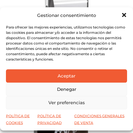
Gestionar consentimiento
Para ofrecer las mejores experiencias, utilizamos tecnologías como
las cookies para almacenar y/o acceder a la información del
dispositivo. El consentimiento de estas tecnologías nos permitirá
Tampón metálico · Clasic Line con
procesar datos como el comportamiento de navegación o las
fechador
identificaciones únicas en este sitio. No consentir o retirar el
consentimiento, puede afectar negativamente a ciertas
Este
características y funciones.
SELECCIONAR OPCIONES
producto
Este
tiene
SELECCIONAR OPCIONES
Aceptar
producto
múltiples
tiene
variantes.
Denegar
múltiples
Las
variantes.
opciones
Ver preferencias
Las
se
opciones
pueden
POLÍTICA DE
POLÍTICA DE
CONDICIONES GENERALES
se
COOKIES
PRIVACIDAD
DE VENTA
elegir
pueden
en