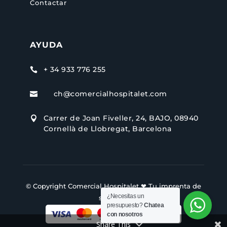
Contactar
AYUDA
+ 34 933 776 255

ch@comercialhospitalet.com

Carrer de Joan Fiveller, 24, BAJO, 08940

Cornellà de Llobregat, Barcelona
© Copyright Comercial Hospitalet ❤ Tu imprenta de
¿Necesitas un
siempre.
presupuesto?
Chatea
con nosotros
Share This