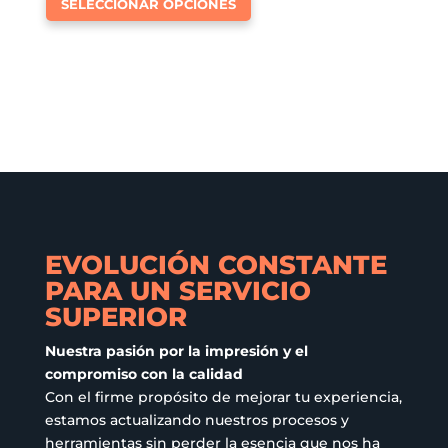
SELECCIONAR OPCIONES
producto
múltiples
tiene
variantes.
múltiples
Las
variantes.
opciones
Las
se
opciones
pueden
se
elegir
pueden
en
elegir
la
en
página
EVOLUCIÓN CONSTANTE
la
de
PARA UN SERVICIO
página
producto
SUPERIOR
de
producto
Nuestra pasión por la impresión y el
compromiso con la calidad
Con el firme propósito de mejorar tu experiencia,
estamos actualizando nuestros procesos y
herramientas sin perder la esencia que nos ha