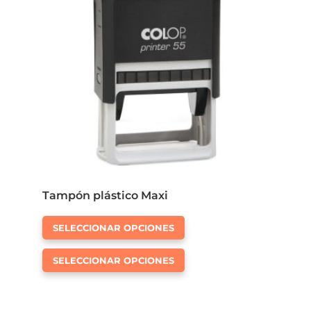
Tampón plástico Maxi
Este
SELECCIONAR OPCIONES
producto
Este
tiene
SELECCIONAR OPCIONES
producto
múltiples
tiene
variantes.
múltiples
Las