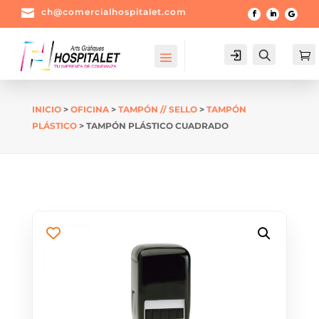

ch@comercialhospitalet.com
Login
Buscar

INICIO
>
OFICINA
>
TAMPÓN // SELLO
>
TAMPÓN
PLÁSTICO
> TAMPÓN PLÁSTICO CUADRADO