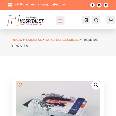

ch@comercialhospitalet.com
Login
Buscar

INICIO
>
TARJETAS
>
TARJETAS CLÁSICAS
> TARJETAS
TIPO VISA