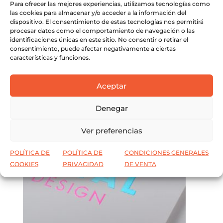
Para ofrecer las mejores experiencias, utilizamos tecnologías como
Este
tiene
las cookies para almacenar y/o acceder a la información del
SELECCIONAR OPCIONES
dispositivo. El consentimiento de estas tecnologías nos permitirá
producto
múltiples
procesar datos como el comportamiento de navegación o las
tiene
variantes.
identificaciones únicas en este sitio. No consentir o retirar el
múltiples
consentimiento, puede afectar negativamente a ciertas
Las
características y funciones.
variantes.
opciones
Las
se
Aceptar
opciones
pueden
se
elegir
Denegar
pueden
en
elegir
la
Ver preferencias
en
página
la
POLÍTICA DE
POLÍTICA DE
CONDICIONES GENERALES
de
COOKIES
PRIVACIDAD
DE VENTA
página
producto
de
producto