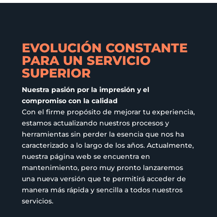
se
elegir
pueden
en
elegir
la
en
página
EVOLUCIÓN CONSTANTE
la
de
PARA UN SERVICIO
página
producto
SUPERIOR
de
producto
Nuestra pasión por la impresión y el
compromiso con la calidad
Con el firme propósito de mejorar tu experiencia,
estamos actualizando nuestros procesos y
herramientas sin perder la esencia que nos ha
caracterizado a lo largo de los años. Actualmente,
nuestra página web se encuentra en
mantenimiento, pero muy pronto lanzaremos
una nueva versión que te permitirá acceder de
manera más rápida y sencilla a todos nuestros
servicios.