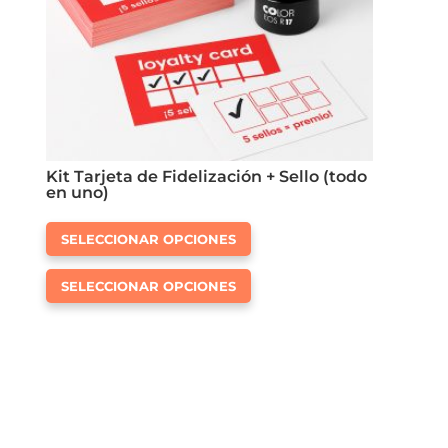
la
de
página
producto
de
producto
Kit Tarjeta de Fidelización + Sello (todo
en uno)
Este
SELECCIONAR OPCIONES
producto
Este
tiene
SELECCIONAR OPCIONES
producto
múltiples
tiene
variantes.
múltiples
Las
variantes.
opciones
Las
se
opciones
pueden